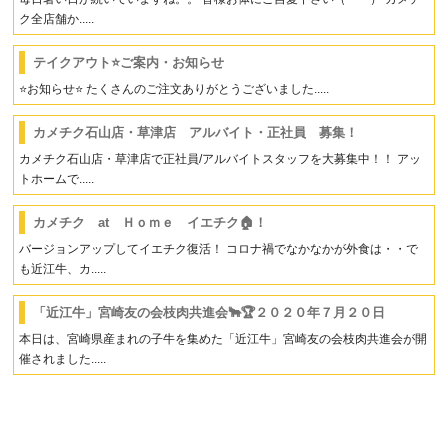
ク全店舗か.....
テイクアウト⭐ご案内・お知らせ
⭐お知らせ⭐ たくさんのご注文ありがとうございました.....
カメチク石山店・草津店 アルバイト・正社員 募集！
カメチク石山店・草津店で正社員/アルバイトスタッフを大募集中！！ アッ
トホームで.....
カメチク at Ｈｏｍｅ イエチク🏠！
バージョンアップしてイエチク復活！ コロナ禍でなかなかが外食は・・で
も近江牛、カ.....
「近江牛」宮崎友の会枝肉共進会🐂🏆２０２０年７月２０日
本日は、宮崎県産まれの子牛を集めた「近江牛」宮崎友の会枝肉共進会が開
催されました.....