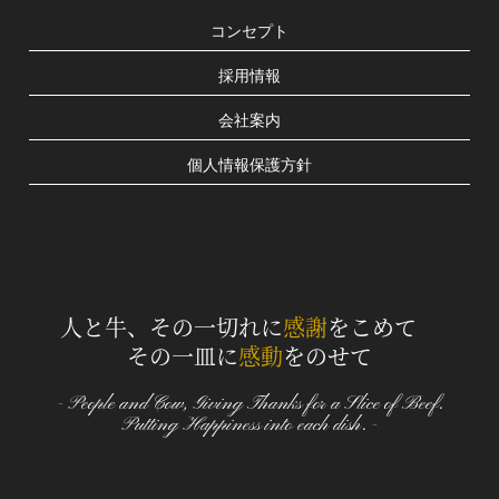
コンセプト
採用情報
会社案内
個人情報保護方針
人と牛、その一切れに
感謝
をこめて
その一皿に
感動
をのせて
-
People and Cow,
Giving Thanks for a Slice of Beef.
Putting Happiness into each dish.
-