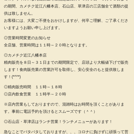
の期間、カメチク近江八幡本店、石山店、草津店の三店舗全て酒類の提
供は致しません。
お客様には、大変ご不便をおかけしますが、何卒ご理解、ご了承くださ
いますようお願い申し上げます。
◎営業時間変更のお知らせ
全店舗、営業時間は１１時～２０時となります。
◎カメチク近江八幡本店
精肉販売を８日～３１日までの期間限定で、店頭より大幅値下げで販売
します！食肉販売業の営業許可を取得し、安心安全のもと提供致しま
す！(*^^*)
◎精肉販売時間 １１時～１８時
◎店内飲食営業 １１時半～２０時
※店内営業もしておりますので、混雑時はお時間を頂くことがありま
す。事前に電話予約を頂けるとスムーズです（＾＾）
◎石山店・草津店はランチ営業！ランチメニューがあります！
急なことでバタバタしておりますが、、、コロナに負けずに頑張って営