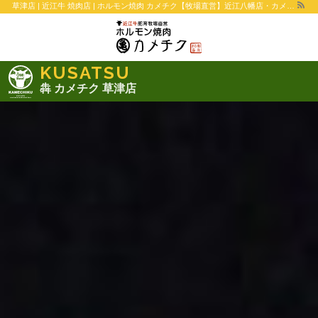
草津店 | 近江牛 焼肉店 | ホルモン焼肉 カメチク【牧場直営】近江八幡店・カメチク横丁-近江八幡店・草津店
KUSATSU
犇 カメチク 草津店