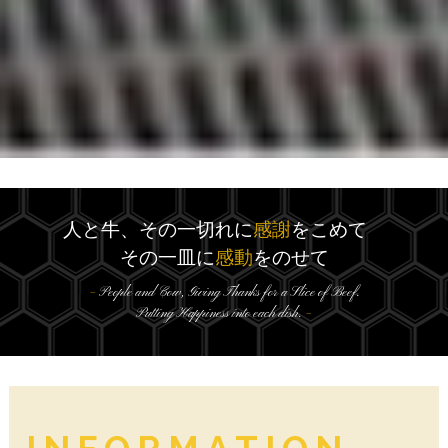
人と牛、その一切れに
感謝
をこめて
その一皿に
感動
をのせて
–
People and Cow,
Giving Thanks for a Slice of Beef.
Putting Happiness into each dish.
–