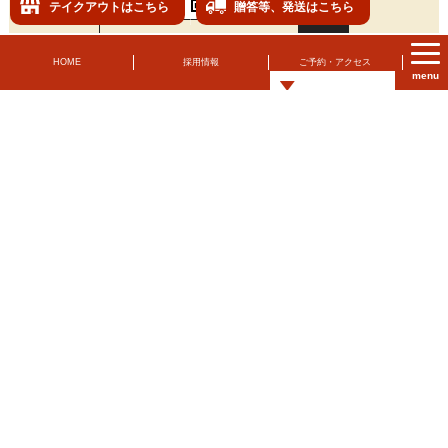
テイクアウト
はこちら
贈答等、発送
はこちら
Instagramで見る
HOME
採用情報
ご予約・アクセス
menu
本店
※祝前日は休日が変更になる場合がございます。
詳細は各店舗インスタでご確認いただくか、お電話にてお問
カメチク横丁
い合わせください。
草津店
屋台カメチク野洲店
定休日
水曜日
席数
カウンター6席
5名様用テーブル2卓
6名様用テーブル2卓