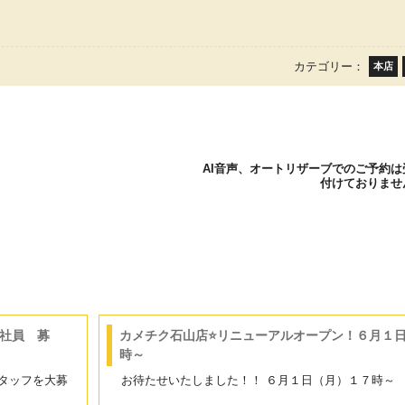
カテゴリー：
本店
AI音声、オートリザーブでのご予約は
付けておりませ
社員 募
カメチク石山店⭐リニューアルオープン！６月１
時～
タッフを大募
お待たせいたしました！！ ６月１日（月）１７時～ 石..