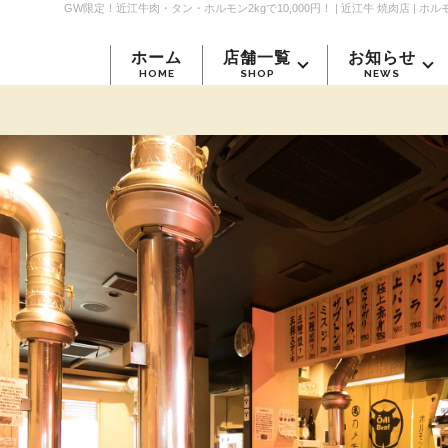
GW限定！近江牛肉・タン・ホルモン2kgで10,000円！ | 近江牛 焼肉店 
ホーム
店舗一覧
お知らせ
HOME
SHOP
NEWS