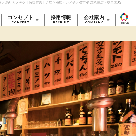
| ホルモン焼肉 カメチク【牧場直営】近江八幡店・カメチク横丁-近江八幡店・草津店
コンセプト
採用情報
会社案内
CONCEPT
RECRUIT
COMPANY