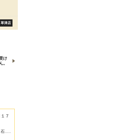
草津店
受け
ん。
日１７
...